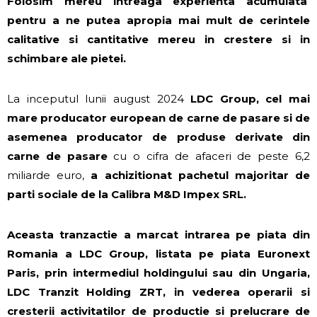
Folosim mereu intreaga experienta acumulata
pentru a ne putea apropia mai mult de cerintele
calitative si cantitative mereu in crestere si in
schimbare ale pietei.
La inceputul lunii august 2024
LDC Group, cel mai
mare producator european de carne de pasare si de
asemenea producator de produse derivate din
carne de pasare
cu o cifra de afaceri de peste 6,2
miliarde euro,
a achizitionat pachetul majoritar de
parti sociale de la Calibra M&D Impex SRL.
Aceasta tranzactie a marcat intrarea pe piata din
Romania a LDC Group, listata pe piata Euronext
Paris, prin intermediul holdingului sau din Ungaria,
LDC Tranzit Holding ZRT, in vederea operarii si
cresterii activitatilor de productie si prelucrare de